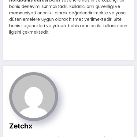
Norabahis adresi
bahis severlere keyifli ve kazançlı bir
bahis deneyimi sunmaktadır. Kullanıcıların güvenliği ve
memnuniyeti öncelikli olarak değerlendirilmekte ve yasal
düzenlemelere uygun olarak hizmet verilmektedir. Site,
bahis seçenekleri ve yüksek bahis oranları ile kullanıcıların
ilgisini çekmektedir.
Zetchx