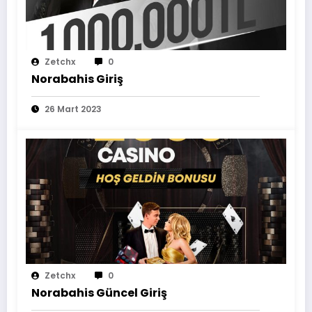
Zetchx
0
Norabahis Giriş
26 Mart 2023
Zetchx
0
Norabahis Güncel Giriş