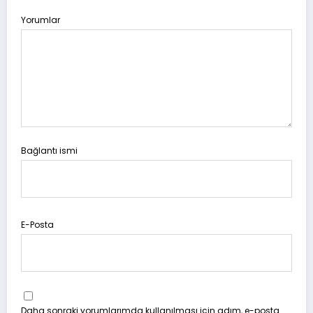
Yorumlar
Bağlantı ismi
E-Posta
Daha sonraki yorumlarımda kullanılması için adım, e-posta