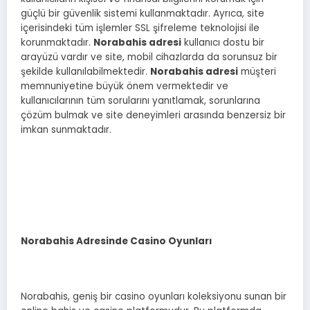
güçlü bir güvenlik sistemi kullanmaktadır. Ayrıca, site
içerisindeki tüm işlemler SSL şifreleme teknolojisi ile
korunmaktadır.
Norabahis adresi
kullanıcı dostu bir
arayüzü vardır ve site, mobil cihazlarda da sorunsuz bir
şekilde kullanılabilmektedir.
Norabahis adresi
müşteri
memnuniyetine büyük önem vermektedir ve
kullanıcılarının tüm sorularını yanıtlamak, sorunlarına
çözüm bulmak ve site deneyimleri arasında benzersiz bir
imkan sunmaktadır.
Norabahis Adresinde Casino Oyunları
Norabahis, geniş bir casino oyunları koleksiyonu sunan bir