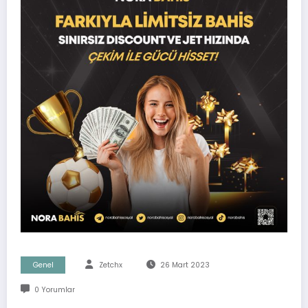
Genel
Zetchx
26 Mart 2023
0 Yorumlar