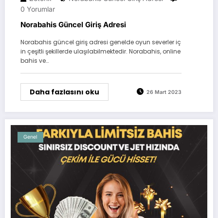
0 Yorumlar
Norabahis Güncel Giriş Adresi
Norabahis güncel giriş adresi genelde oyun severler iç
in çeşitli şekillerde ulaşılabilmektedir. Norabahis, online
bahis ve…
Daha fazlasını oku
26 Mart 2023
Genel