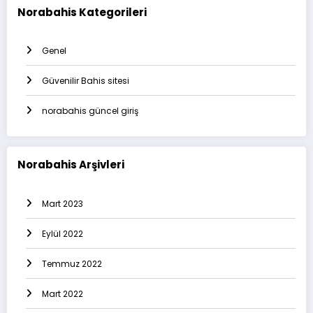
Norabahis Kategorileri
Genel
Güvenilir Bahis sitesi
norabahis güncel giriş
Norabahis Arşivleri
Mart 2023
Eylül 2022
Temmuz 2022
Mart 2022