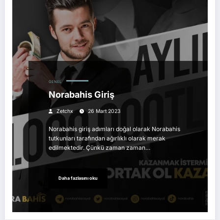
GENEL
Norabahis Giriş
Zetchx
26 Mart 2023
Norabahis giriş adımları doğal olarak Norabahis
tutkunları tarafından ağırlıklı olarak merak
edilmektedir. Çünkü zaman zaman…
Daha fazlasını oku