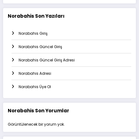
Norabahis Son Yazıları
Norabahis Giriş
Norabahis Güncel Giriş
Norabahis Güncel Giriş Adresi
Norabahis Adresi
Norabahis Üye Ol
Norabahis Son Yorumlar
Görüntülenecek bir yorum yok.