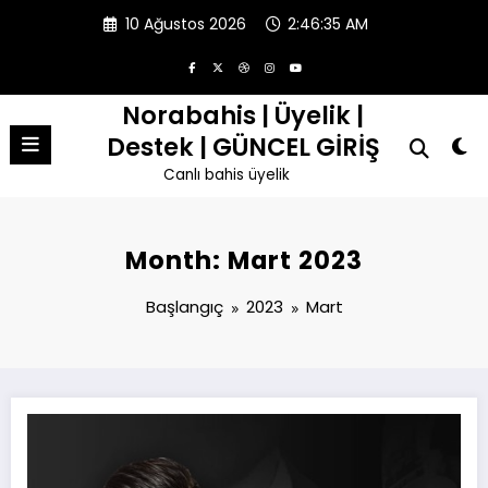
İçeriğe
10 Ağustos 2026
2:46:36 AM
atla
Norabahis | Üyelik |
Destek | GÜNCEL GİRİŞ
Canlı bahis üyelik
Month: Mart 2023
Başlangıç
2023
Mart