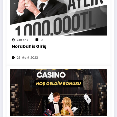
Zetchx
0
Norabahis Giriş
26 Mart 2023