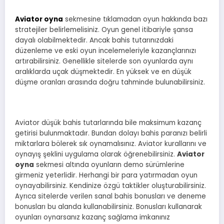
Aviator oyna
sekmesine tıklamadan oyun hakkında bazı
stratejiler belirlemelisiniz. Oyun genel itibariyle şansa
dayalı olabilmektedir. Ancak bahis tutarınızdaki
düzenleme ve eski oyun incelemeleriyle kazançlarınızı
artırabilirsiniz. Genellikle sitelerde son oyunlarda aynı
aralıklarda uçak düşmektedir. En yüksek ve en düşük
düşme oranları arasında doğru tahminde bulunabilirsiniz.
Aviator düşük bahis tutarlarında bile maksimum kazanç
getirisi bulunmaktadır. Bundan dolayı bahis paranızı belirli
miktarlara bölerek sık oynamalısınız. Aviator kurallarını ve
oynayış şeklini uygulama olarak öğrenebilirsiniz.
Aviator
oyna
sekmesi altında oyunların demo sürümlerine
girmeniz yeterlidir. Herhangi bir para yatırmadan oyun
oynayabilirsiniz. Kendinize özgü taktikler oluşturabilirsiniz.
Ayrıca sitelerde verilen sanal bahis bonusları ve deneme
bonusları bu alanda kullanabilirsiniz. Bonusları kullanarak
oyunları oynarsanız kazanç sağlama imkanınız