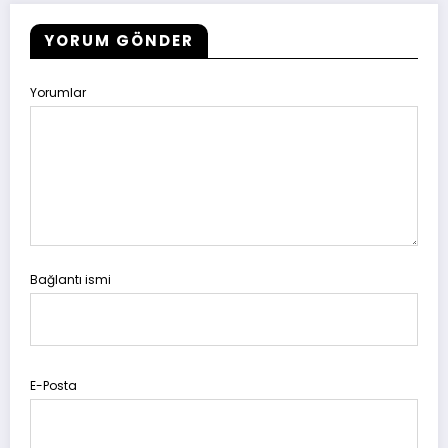
YORUM GÖNDER
Yorumlar
Bağlantı ismi
E-Posta