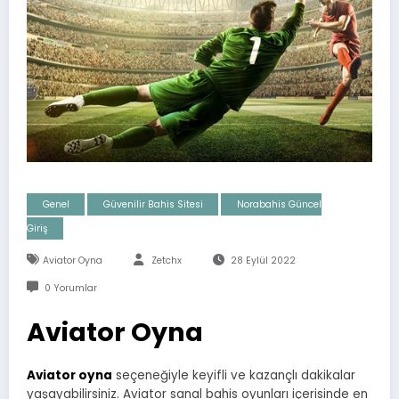
Genel
Güvenilir Bahis Sitesi
Norabahis Güncel
Giriş
Aviator Oyna
Zetchx
28 Eylül 2022
0 Yorumlar
Aviator Oyna
Aviator oyna
seçeneğiyle keyifli ve kazançlı dakikalar
yaşayabilirsiniz. Aviator sanal bahis oyunları içerisinde en