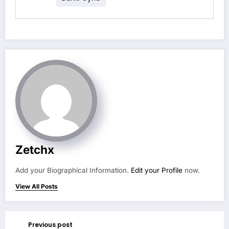
Zetchx
Add your Biographical Information.
Edit your Profile
now.
View All Posts
Previous post