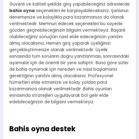
Güvenli ve kaliteli şekilde giriş yapabileceğiniz adreslerde
bahis oyna
seçenekleri ile karşılaşabileceksiniz. Şansınızı
denemenize ve kolaylıkla para kazanmanıza da olanak
verilmektedir. Memnun edecek seçenekleri bu sayede
gözden geçirebileceğinizin bilgisini vermekteyiz. Başarılı
olabileceğiniz sonuçları nasıl elde edeceğinizin yanıtını
almış olacaksınız. Hemen giriş yaparak üyeliğinizi
gerçekleştirmenize olanak verilmektedir. Üyelik
esnasında tüm soruların doğru yanıtlanması, sonrasındaki
aşamalar için de önemli bir yere sahiptir. Buna göre sizler
de bahis oynamak için nereden ve nasıl başlamanız
gerektiğinin yanıtını almış olacaksınız. Profesyonel
hizmetleri elde etmenize ve kolay yoldan para
kazanmanıza olanak verilmektedir. Bahis oyunları
esnasında stratejileri uygulayarak bol gelir elde
edebileceğinizin de bilgisini vermekteyiz.
Bahis oyna destek