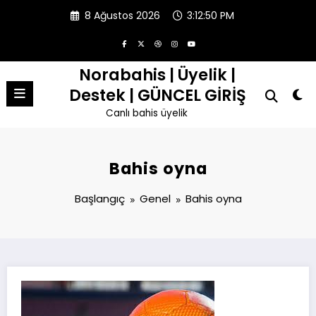
İçeriğe
8 Ağustos 2026
3:12:51 PM
atla
Norabahis | Üyelik |
Destek | GÜNCEL GİRİŞ
Canlı bahis üyelik
Bahis oyna
Başlangıç
Genel
Bahis oyna