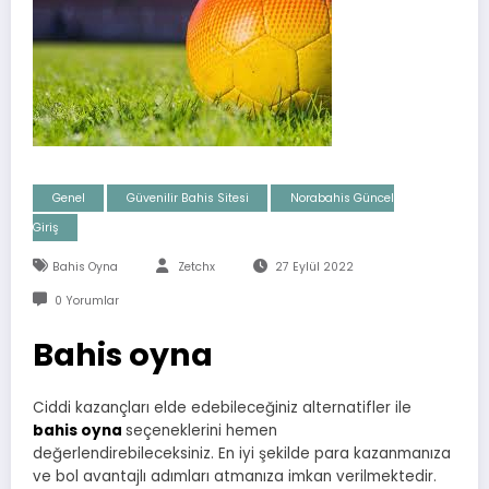
Genel
Güvenilir Bahis Sitesi
Norabahis Güncel
Giriş
Bahis Oyna
Zetchx
27 Eylül 2022
0 Yorumlar
Bahis oyna
Ciddi kazançları elde edebileceğiniz alternatifler ile
bahis oyna
seçeneklerini hemen
değerlendirebileceksiniz. En iyi şekilde para kazanmanıza
ve bol avantajlı adımları atmanıza imkan verilmektedir.