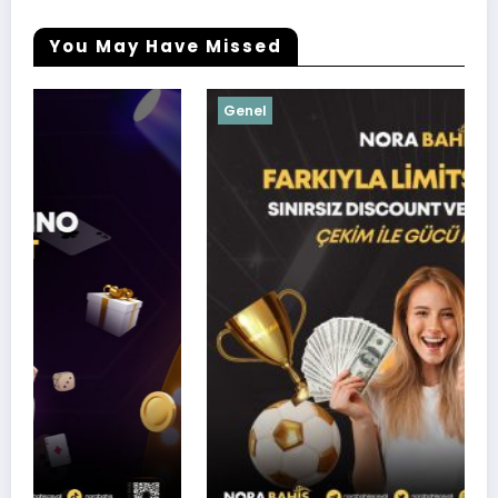
You May Have Missed
Genel