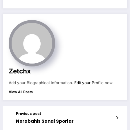
Zetchx
Add your Biographical Information.
Edit your Profile
now.
View All Posts
Previous post
Norabahis Sanal Sporlar