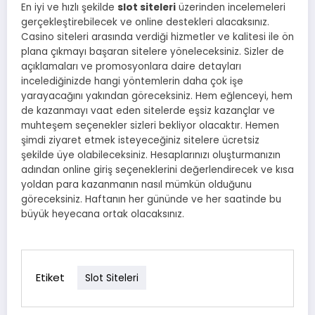
En iyi ve hızlı şekilde
slot siteleri
üzerinden incelemeleri
gerçekleştirebilecek ve online destekleri alacaksınız.
Casino siteleri arasında verdiği hizmetler ve kalitesi ile ön
plana çıkmayı başaran sitelere yöneleceksiniz. Sizler de
açıklamaları ve promosyonlara daire detayları
incelediğinizde hangi yöntemlerin daha çok işe
yarayacağını yakından göreceksiniz. Hem eğlenceyi, hem
de kazanmayı vaat eden sitelerde eşsiz kazançlar ve
muhteşem seçenekler sizleri bekliyor olacaktır. Hemen
şimdi ziyaret etmek isteyeceğiniz sitelere ücretsiz
şekilde üye olabileceksiniz. Hesaplarınızı oluşturmanızın
adından online giriş seçeneklerini değerlendirecek ve kısa
yoldan para kazanmanın nasıl mümkün olduğunu
göreceksiniz. Haftanın her gününde ve her saatinde bu
büyük heyecana ortak olacaksınız.
Etiket
Slot Siteleri