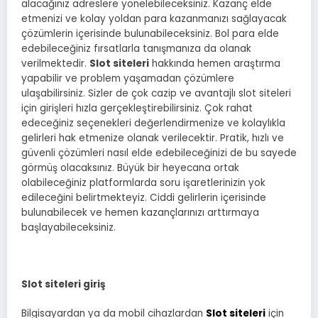
alacağınız adreslere yönelebileceksiniz. Kazanç elde
etmenizi ve kolay yoldan para kazanmanızı sağlayacak
çözümlerin içerisinde bulunabileceksiniz. Bol para elde
edebileceğiniz fırsatlarla tanışmanıza da olanak
verilmektedir.
Slot siteleri
hakkında hemen araştırma
yapabilir ve problem yaşamadan çözümlere
ulaşabilirsiniz. Sizler de çok cazip ve avantajlı slot siteleri
için girişleri hızla gerçekleştirebilirsiniz. Çok rahat
edeceğiniz seçenekleri değerlendirmenize ve kolaylıkla
gelirleri hak etmenize olanak verilecektir. Pratik, hızlı ve
güvenli çözümleri nasıl elde edebileceğinizi de bu sayede
görmüş olacaksınız. Büyük bir heyecana ortak
olabileceğiniz platformlarda soru işaretlerinizin yok
edileceğini belirtmekteyiz. Ciddi gelirlerin içerisinde
bulunabilecek ve hemen kazançlarınızı arttırmaya
başlayabileceksiniz.
Slot siteleri giriş
Bilgisayardan ya da mobil cihazlardan
Slot siteleri
için