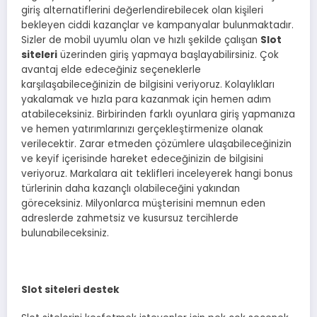
giriş alternatiflerini değerlendirebilecek olan kişileri
bekleyen ciddi kazançlar ve kampanyalar bulunmaktadır.
Sizler de mobil uyumlu olan ve hızlı şekilde çalışan
Slot
siteleri
üzerinden giriş yapmaya başlayabilirsiniz. Çok
avantaj elde edeceğiniz seçeneklerle
karşılaşabileceğinizin de bilgisini veriyoruz. Kolaylıkları
yakalamak ve hızla para kazanmak için hemen adım
atabileceksiniz. Birbirinden farklı oyunlara giriş yapmanıza
ve hemen yatırımlarınızı gerçekleştirmenize olanak
verilecektir. Zarar etmeden çözümlere ulaşabileceğinizin
ve keyif içerisinde hareket edeceğinizin de bilgisini
veriyoruz. Markalara ait teklifleri inceleyerek hangi bonus
türlerinin daha kazançlı olabileceğini yakından
göreceksiniz. Milyonlarca müşterisini memnun eden
adreslerde zahmetsiz ve kusursuz tercihlerde
bulunabileceksiniz.
Slot siteleri destek