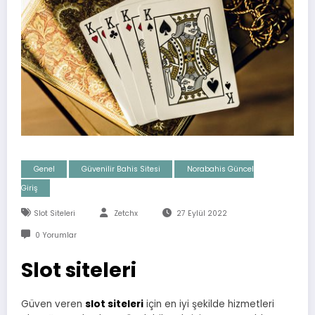
Genel
Güvenilir Bahis Sitesi
Norabahis Güncel
Giriş
Slot Siteleri
Zetchx
27 Eylül 2022
0 Yorumlar
Slot siteleri
Güven veren
slot siteleri
için en iyi şekilde hizmetleri