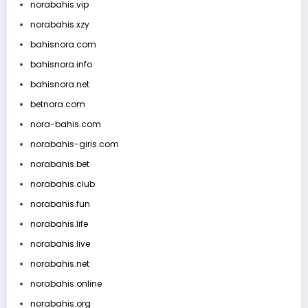
norabahis.vip
norabahis.xzy
bahisnora.com
bahisnora.info
bahisnora.net
betnora.com
nora-bahis.com
norabahis-giris.com
norabahis.bet
norabahis.club
norabahis.fun
norabahis.life
norabahis.live
norabahis.net
norabahis.online
norabahis.org