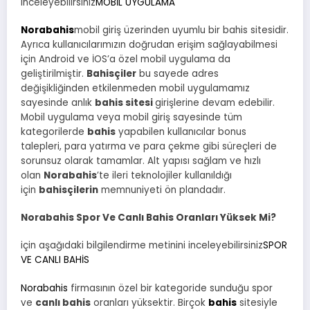
inceleyebilirsiniz
MOBİL UYGULAMA
Norabahis
mobil giriş üzerinden uyumlu bir bahis sitesidir.
Ayrıca kullanıcılarımızın doğrudan erişim sağlayabilmesi
için Android ve İOS’a özel mobil uygulama da
geliştirilmiştir.
Bahisçiler
bu sayede adres
değişikliğinden etkilenmeden mobil uygulamamız
sayesinde anlık
bahis sitesi
girişlerine devam edebilir.
Mobil uygulama veya mobil giriş sayesinde tüm
kategorilerde
bahis
yapabilen kullanıcılar bonus
talepleri, para yatırma ve para çekme gibi süreçleri de
sorunsuz olarak tamamlar. Alt yapısı sağlam ve hızlı
olan
Norabahis
’te ileri teknolojiler kullanıldığı
için
bahisçilerin
memnuniyeti ön plandadır.
Norabahis Spor Ve Canlı Bahis Oranları Yüksek Mi?
için aşağıdaki bilgilendirme metinini inceleyebilirsiniz
SPOR
VE CANLI BAHİS
Norabahis
firmasının özel bir kategoride sunduğu spor
ve
canlı bahis
oranları yüksektir. Birçok
bahis
sitesiyle