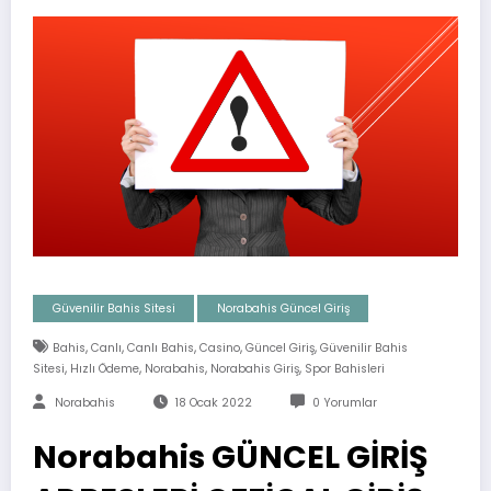
Güvenilir Bahis Sitesi
Norabahis Güncel Giriş
,
,
,
,
,
Bahis
Canlı
Canlı Bahis
Casino
Güncel Giriş
Güvenilir Bahis
,
,
,
,
Sitesi
Hızlı Ödeme
Norabahis
Norabahis Giriş
Spor Bahisleri
Norabahis
18 Ocak 2022
0 Yorumlar
Norabahis GÜNCEL GİRİŞ