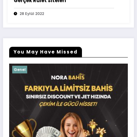
Gerçek Rulet Siteleri
28 Eylül 2022
You May Have Missed
Genel