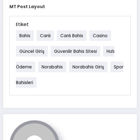
MT Post Layout
Etiket
Bahis
Canlı
Canlı Bahis
Casino
Güncel Giriş
Güvenilir Bahis Sitesi
Hızlı
Ödeme
Norabahis
Norabahis Giriş
Spor
Bahisleri