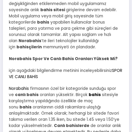
değişikliğinden etkilenmeden mobil uygulamamız
sayesinde anlık
bahis sitesi
girişlerine devam edebilir.
Mobil uygulama veya mobil giriş sayesinde tüm
kategorilerde
bahis
yapabilen kullanıcılar bonus
talepleri, para yatırma ve para çekme gibi süreçleri de
sorunsuz olarak tamamlar. Alt yapısı sağlam ve hızlı
olan
Norabahis
’te ileri teknolojiler kullanıldığı
için
bahisçilerin
memnuniyeti ön plandadır.
Norabahis Spor Ve Canlı Bahis Oranları Yüksek Mi?
için aşağıdaki bilgilendirme metinini inceleyebilirsiniz
SPOR
VE CANLI BAHİS
Norabahis
firmasının özel bir kategoride sunduğu spor
ve
canlı bahis
oranları yüksektir. Birçok
bahis
sitesiyle
karşılaştırma yapıldığında özellikle de maç
sonu
bahis
oranlarının ciddi rakamlara ulaştığı
anlaşılmaktadır. Örnek olarak; herhangi bir sitede favori
takıma verilen oran 1.35 iken, bu sitede 1.45 veya 1.50’ye
kadar yükselmektedir.
Canlı bahislerde
de oranlar anlık
olarak yükselmeye devam etmektedir. Bu nedenle daha