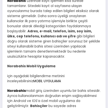
Norabahis
üzerinde kayıt işlemleri kısa sürede
tamamlanır. Sitedeki kayıt ol sayfasına ulaşan
oyuncularımız burada talep edilen bilgileri eksiksiz olarak
sisteme girmelidir. Daha sonra üyeliği onaylanan
kullanıcılar ilk para yatırma işlemiyle birlikte çeşitli
bonuslar alarak dilediği kategoriden faydalanmaya
başlayabilir.
Adres, e-mail, telefon, isim, soy isim,
ülke, cep telefonu, kullanıcı adı ve şifre
gibi bilgileri
doğru olarak sisteme giren bahisçiler sorunsuz bir şekilde
siteyi kullanabilir.bahis sitesi üzerinden yapılacak
işlemlerin tamamı denetlenmektedir bu nedenle
usulsüzlükte hesaplar kapanacaktır.
Norabahis Mobil Uygulama
için aşağıdaki bilgilendirme metinini
inceleyebilirsiniz
MOBİL UYGULAMA
Norabahis
mobil giriş üzerinden uyumlu bir bahis sitesidir.
Ayrıca kullanıcılarımızın doğrudan erişim sağlayabilmesi
için Android ve İOS’a özel mobil uygulama da
geliştirilmiştir.
Bahisçiler
bu sayede adres