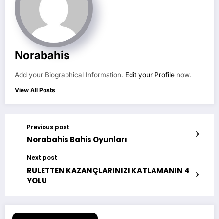
Norabahis
Add your Biographical Information.
Edit your Profile
now.
View All Posts
Previous post
Norabahis Bahis Oyunları
Next post
RULETTEN KAZANÇLARINIZI KATLAMANIN 4
YOLU