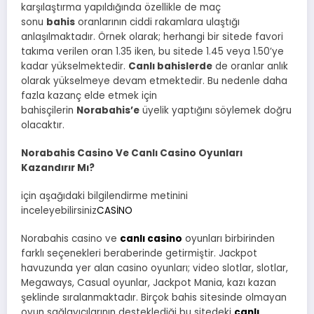
karşılaştırma yapıldığında özellikle de maç
sonu
bahis
oranlarının ciddi rakamlara ulaştığı
anlaşılmaktadır. Örnek olarak; herhangi bir sitede favori
takıma verilen oran 1.35 iken, bu sitede 1.45 veya 1.50’ye
kadar yükselmektedir.
Canlı bahislerde
de oranlar anlık
olarak yükselmeye devam etmektedir. Bu nedenle daha
fazla kazanç elde etmek için
bahisçilerin
Norabahis’e
üyelik yaptığını söylemek doğru
olacaktır.
Norabahis Casino Ve Canlı Casino Oyunları
Kazandırır Mı?
için aşağıdaki bilgilendirme metinini
inceleyebilirsiniz
CASİNO
Norabahis casino ve
canlı casino
oyunları birbirinden
farklı seçenekleri beraberinde getirmiştir. Jackpot
havuzunda yer alan casino oyunları; video slotlar, slotlar,
Megaways, Casual oyunlar, Jackpot Mania, kazı kazan
şeklinde sıralanmaktadır. Birçok bahis sitesinde olmayan
oyun sağlayıcılarının desteklediği bu sitedeki
canlı