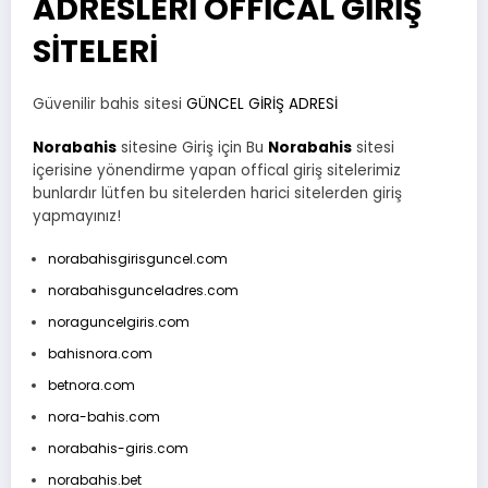
ADRESLERİ OFFİCAL GİRİŞ
SİTELERİ
Güvenilir bahis sitesi
GÜNCEL GİRİŞ ADRESİ
Norabahis
sitesine Giriş için Bu
Norabahis
sitesi
içerisine yönendirme yapan offical giriş sitelerimiz
bunlardır lütfen bu sitelerden harici sitelerden giriş
yapmayınız!
norabahisgirisguncel.com
norabahisgunceladres.com
noraguncelgiris.com
bahisnora.com
betnora.com
nora-bahis.com
norabahis-giris.com
norabahis.bet