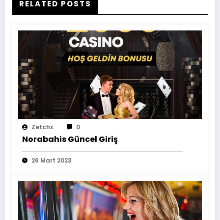
RELATED POSTS
Zetchx
0
Norabahis Güncel Giriş
26 Mart 2023