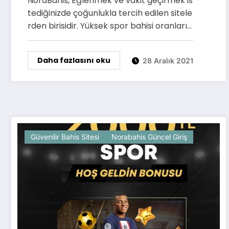
NoraBahis, Eğlenmek ve vakit geçirmek is
tediğinizde çoğunlukla tercih edilen sitele
rden birisidir. Yüksek spor bahisi oranları…
Daha fazlasını oku
28 Aralık 2021
Güvenilir Bahis Sitesi
Norabahis Güncel Giriş