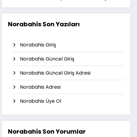
Norabahis Son Yazıları
Norabahis Giriş
Norabahis Güncel Giriş
Norabahis Güncel Giriş Adresi
Norabahis Adresi
Norabahis Üye Ol
Norabahis Son Yorumlar