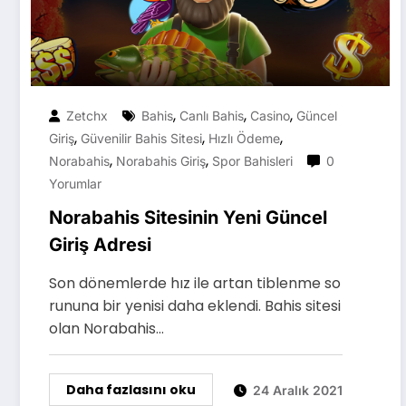
,
,
,
Zetchx
Bahis
Canlı Bahis
Casino
Güncel
,
,
,
Giriş
Güvenilir Bahis Sitesi
Hızlı Ödeme
,
,
Norabahis
Norabahis Giriş
Spor Bahisleri
0
Yorumlar
Norabahis Sitesinin Yeni Güncel
Giriş Adresi
Son dönemlerde hız ile artan tiblenme so
rununa bir yenisi daha eklendi. Bahis sitesi
olan Norabahis…
Daha fazlasını oku
24 Aralık 2021