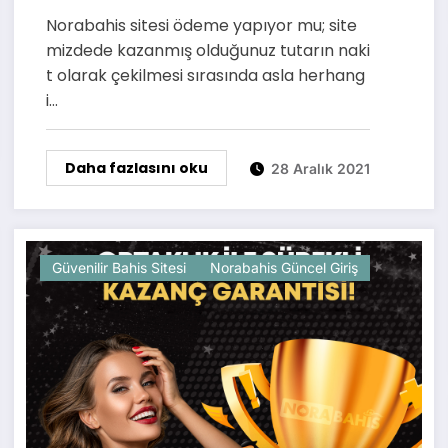
Norabahis sitesi ödeme yapıyor mu; site
mizdede kazanmış olduğunuz tutarın naki
t olarak çekilmesi sırasında asla herhang
i…
Daha fazlasını oku
28 Aralık 2021
Güvenilir Bahis Sitesi
Norabahis Güncel Giriş