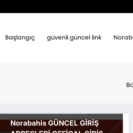
Başlangıç
güvenli güncel link
Noraba
Ba
GÜVENILIR BAHIS SITESI
NORABAHIS GÜNCEL GIRIŞ
Norabahis GÜNCEL GİRİŞ