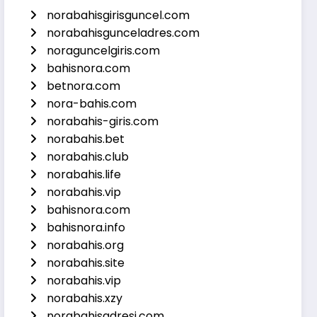
norabahisgirisguncel.com
norabahisgunceladres.com
noraguncelgiris.com
bahisnora.com
betnora.com
nora-bahis.com
norabahis-giris.com
norabahis.bet
norabahis.club
norabahis.life
norabahis.vip
bahisnora.com
bahisnora.info
norabahis.org
norabahis.site
norabahis.vip
norabahis.xzy
norabahisadresi.com