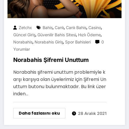
,
,
,
,
Zetchx
Bahis
Canlı
Canlı Bahis
Casino
,
,
,
Güncel Giriş
Güvenilir Bahis Sitesi
Hızlı Ödeme
,
,
Norabahis
Norabahis Giriş
Spor Bahisleri
0
Yorumlar
Norabahis Şifremi Unuttum
Norabahis şifremi unuttum problemiyle k
arşı karşıya olan üyelerimiz için Şifremi Un
uttum butonu bulunmaktadır. Bu link üzer
inden…
Daha fazlasını oku
28 Aralık 2021