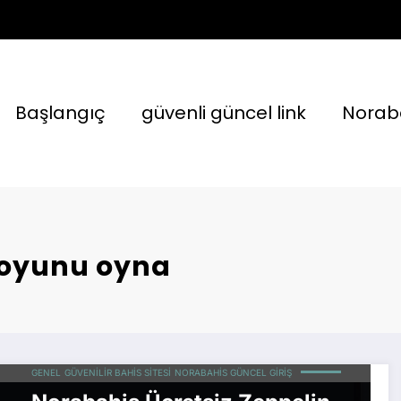
Başlangıç
güvenli güncel link
Noraba
r oyunu oyna
GENEL
GÜVENILIR BAHIS SITESI
NORABAHIS GÜNCEL GIRIŞ