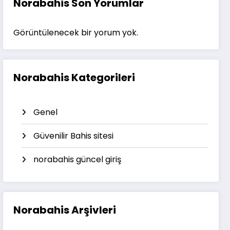
Norabahis Son Yorumlar
Görüntülenecek bir yorum yok.
Norabahis Kategorileri
Genel
Güvenilir Bahis sitesi
norabahis güncel giriş
Norabahis Arşivleri