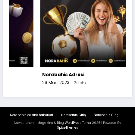
Norabahis Adresi
26 Mart 2023
Zetchx
Norabahis casino haberleri
Norabahis Giriş
Norabahis Giriş
Newscrunch - Magazine & Blog
WordPress
Tema 2026 | Powered By
SpiceThemes