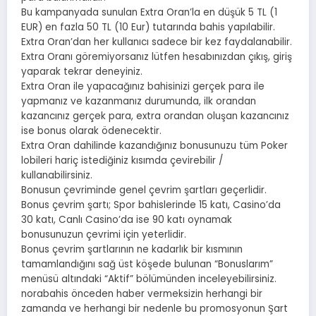
Bu kampanyada sunulan Extra Oran’la en düşük 5 TL (1
EUR) en fazla 50 TL (10 Eur) tutarında bahis yapılabilir.
Extra Oran’dan her kullanıcı sadece bir kez faydalanabilir.
Extra Oranı göremiyorsanız lütfen hesabınızdan çıkış, giriş
yaparak tekrar deneyiniz.
Extra Oran ile yapacağınız bahisinizi gerçek para ile
yapmanız ve kazanmanız durumunda, ilk orandan
kazancınız gerçek para, extra orandan oluşan kazancınız
ise bonus olarak ödenecektir.
Extra Oran dahilinde kazandığınız bonusunuzu tüm Poker
lobileri hariç istediğiniz kısımda çevirebilir /
kullanabilirsiniz.
Bonusun çevriminde genel çevrim şartları geçerlidir.
Bonus çevrim şartı; Spor bahislerinde 15 katı, Casino’da
30 katı, Canlı Casino’da ise 90 katı oynamak
bonusunuzun çevrimi için yeterlidir.
Bonus çevrim şartlarının ne kadarlık bir kısmının
tamamlandığını sağ üst köşede bulunan “Bonuslarım”
menüsü altındaki “Aktif” bölümünden inceleyebilirsiniz.
norabahis önceden haber vermeksizin herhangi bir
zamanda ve herhangi bir nedenle bu promosyonun Şart