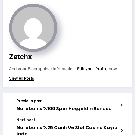
Zetchx
Add your Biographical Information.
Edit your Profile
now.
View All Posts
Previous post
Norabahis %100 Spor Hoşgeldin Bonusu
Next post
Norabahis %25 Canlı Ve Slot Casino Kayıp
İade