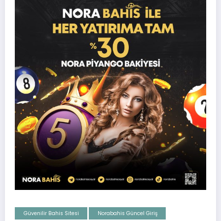
Güvenilir Bahis Sitesi
Norabahis Güncel Giriş