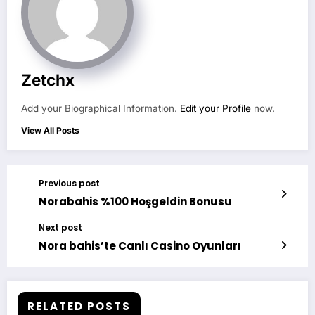
Zetchx
Add your Biographical Information.
Edit your Profile
now.
View All Posts
Previous post
Norabahis %100 Hoşgeldin Bonusu
Next post
Nora bahis’te Canlı Casino Oyunları
RELATED POSTS