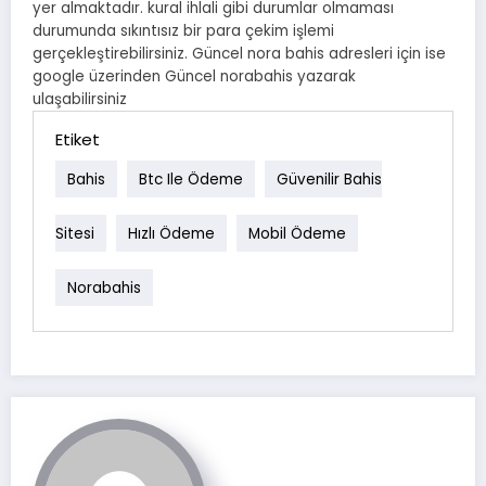
yer almaktadır. kural ihlali gibi durumlar olmaması
durumunda sıkıntısız bir para çekim işlemi
gerçekleştirebilirsiniz. Güncel nora bahis adresleri için ise
google üzerinden Güncel norabahis yazarak
ulaşabilirsiniz
Etiket
Bahis
Btc Ile Ödeme
Güvenilir Bahis
Sitesi
Hızlı Ödeme
Mobil Ödeme
Norabahis