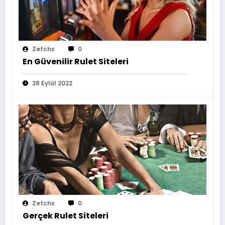
Zetchx
0
En Güvenilir Rulet Siteleri
28 Eylül 2022
Zetchx
0
Gerçek Rulet Siteleri