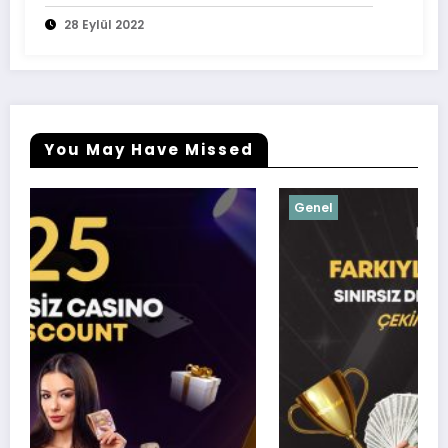
28 Eylül 2022
You May Have Missed
Genel